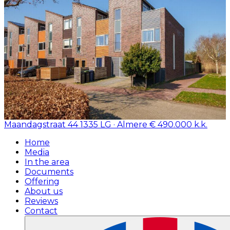
Maandagstraat 44
1335 LG · Almere
€ 490.000 k.k.
Home
Media
In the area
Documents
Offering
About us
Reviews
Contact