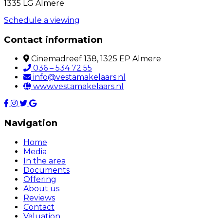
1335 LG Almere
Schedule a viewing
Contact information
Cinemadreef 138, 1325 EP Almere
036 – 534 72 55
info@vestamakelaars.nl
www.vestamakelaars.nl
Navigation
Home
Media
In the area
Documents
Offering
About us
Reviews
Contact
Valuation