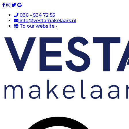
036 – 534 72 55
info@vestamakelaars.nl
To our website ›